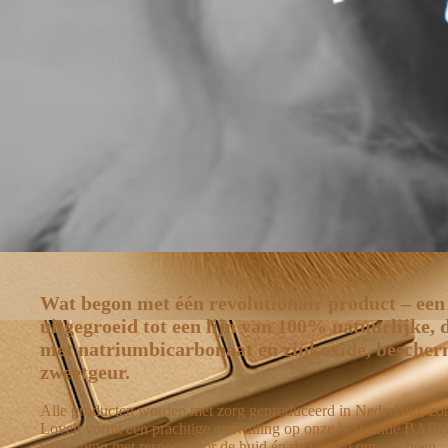
Wat begon met één revolutionair product – een
uitgegroeid tot een lijn van 100% natuurlijke,
met natriumbicarbonaat en zinkoxide, bescher
zweetgeur.
Alle producten worden met zorg geproduceerd in Nederland, zon
Loveli vormt een prachtige aanvulling op onze bestaande BABOR-l
verzorging met respect voor de huid én de wereld om ons heen.