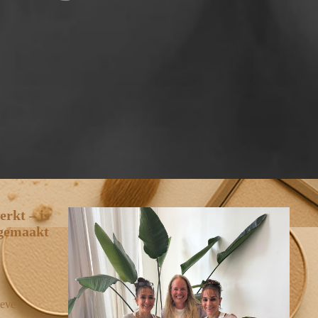
rkt – is
 gemaakt
ieve