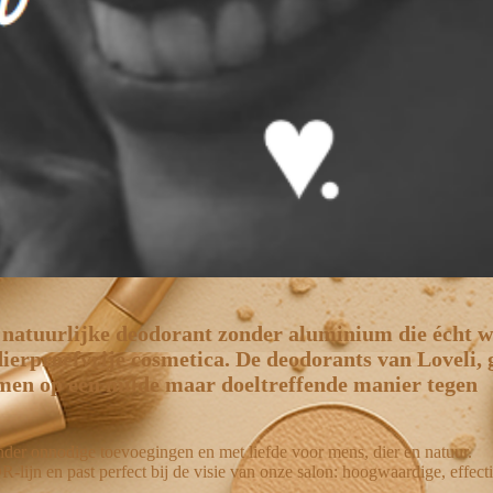
 natuurlijke deodorant zonder aluminium die écht we
 dierproefvrije cosmetica. De deodorants van Loveli,
men op een milde maar doeltreffende manier tegen
der onnodige toevoegingen en met liefde voor mens, dier en natuur.
ijn en past perfect bij de visie van onze salon: hoogwaardige, effect